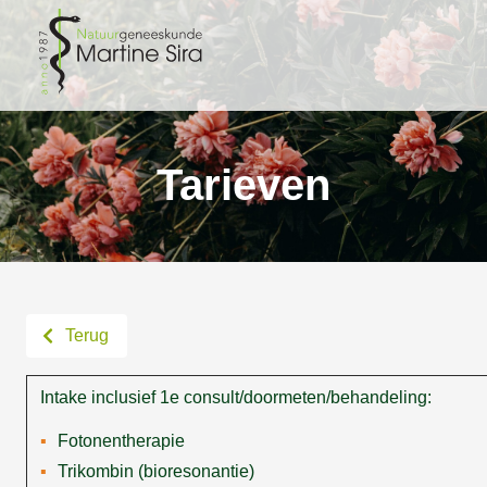
Tarieven
Terug
Intake inclusief 1e consult/doormeten/behandeling:
Fotonentherapie
Trikombin (bioresonantie)